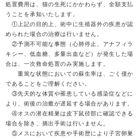
処置費用は、猫の生死にかかわらず、全額支払
うことを承知いたします。
①上記の目的上、術中に生殖器外の疾患が認
められた場合の治療は行いません。
②予測不可能な事態（心肺停止、アナフィラ
キシー、低血糖、多量出血など）が発生した場
合は、一次救命処置のみ実施します。
重篤な状態においての蘇生率は、ごく僅か
であることをご理解ください。
③先天的な体質や罹患している感染症などに
より、術後の治癒が遅延する場合があります。
④オスの潜在精巣は皮下鼠径部に確認できる
場合を除き、摘出手術は行いません。
⑤メスにおいて疾患や手術歴により子宮卵巣