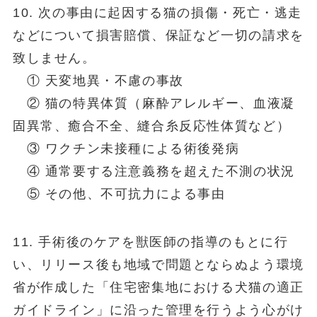
10. 次の事由に起因する猫の損傷・死亡・逃走
などについて損害賠償、保証など一切の請求を
致しません。
① 天変地異・不慮の事故
② 猫の特異体質（麻酔アレルギー、血液凝
固異常、癒合不全、縫合糸反応性体質など）
③ ワクチン未接種による術後発病
④ 通常要する注意義務を超えた不測の状況
⑤ その他、不可抗力による事由
11. 手術後のケアを獣医師の指導のもとに行
い、リリース後も地域で問題とならぬよう環境
省が作成した「住宅密集地における犬猫の適正
ガイドライン」に沿った管理を行うよう心がけ